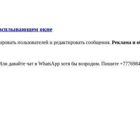
ировать пользователей и редактировать сообщения.
Реклама и 
ли давайте чат в WhatsApp хотя бы возродим. Пишите +7776984
мааа... 20 лет прошло как я тут... Вы живые? Если что я в Inst
пять второй в 2026 )))) всем привет....