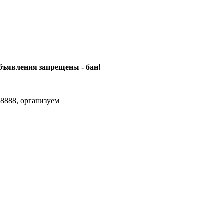
объявления
запрещены - бан!
8888, организуем
agram Max.zhussupov. Сходку юбилейную давайте организуем.