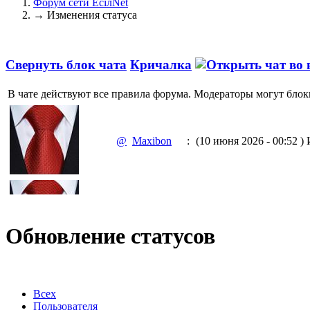
Форум сети EciлNet
→
Изменения статуса
Свернуть блок чата
Кричалка
В чате действуют все правила форума. Модераторы могут блок
@
Maxibon
:
(10 июня 2026 - 00:52 )
И
@
Maxibon
:
(10 июня 2026 - 00:51 )
Е
Обновление статусов
@
Baron
:
(02 марта 2026 - 00:03 )
о
Всех
Пользователя