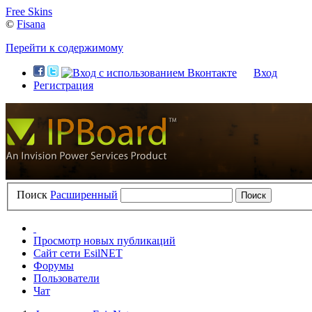
Free Skins
©
Fisana
Перейти к содержимому
Вход
Регистрация
Поиск
Расширенный
Просмотр новых публикаций
Сайт сети EsilNET
Форумы
Пользователи
Чат