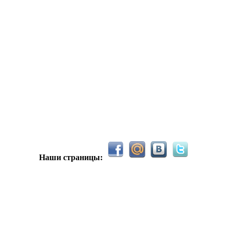
С новым 2026м, ребят☺️ скучаю по есильнету������
держиваем активность ..... ))))
азделе Counter Strike 1.6
Наши страницы:
рните тему In$ide xD