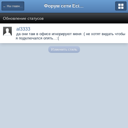
Форум сети EciлNet
← На главную
Обновление статусов
al3333
да они там в офисе игнорируют меня :( не хотят видать чтобы
я подключался опять...:(
Изменить стиль