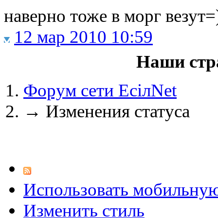
наверно тоже в морг везут=
12 мар 2010 10:59
@
IceMan
:
(02 мая 2025 - 16:14 )
вер
Наши стр
Форум сети EciлNet
@
paranoid
:
(29 марта 2025 - 23:18 )
С
→
Изменения статуса
@
Baron
:
(08 февраля 2024 - 18:52 
Использовать мобильну
@
Erlan
:
(26 января 2024 - 09:54 )
Изменить стиль