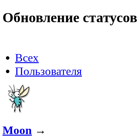
Max.zhussupov. Сходку 
Обновление статусов
@
Baron
:
(02 марта 2026 - 00:03 )
о
Всех
@
Brainf4cker
:
(27 января 2026 - 01:39 )
Пользователя
@
Baron
:
(20 мая 2025 - 11:51 )
под
Moon
→
@
IceMan
:
(02 мая 2025 - 16:14 )
в р