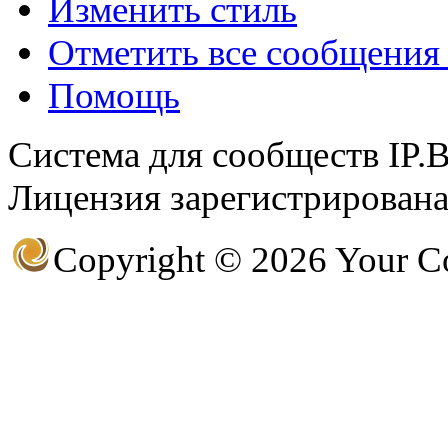
Изменить стиль
(26 августа 2023 - 03:36 
Отметить все сообщени
@
Салоник
:
Давненько не виделись)
Помощь
@
CDR
:
(02 мая 2023 - 15:11 )
Что
Система для сообществ IP.
Лицензия зарегистрирована 
@
demiurg
:
(27 марта 2023 - 15:33 )
Т
Copyright © 2026 Your 
@
bodr
:
(22 марта 2023 - 16:38 )
в