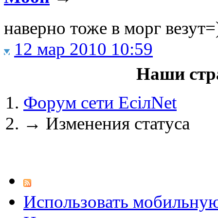
наверно тоже в морг везут=
12 мар 2010 10:59
@
IceMan
:
(02 мая 2025 - 16:14 )
вер
Наши стр
Форум сети EciлNet
@
paranoid
:
(29 марта 2025 - 23:18 )
С
→
Изменения статуса
@
Baron
:
(08 февраля 2024 - 18:52 
Использовать мобильну
@
Erlan
:
(26 января 2024 - 09:54 )