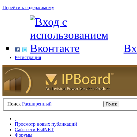
Перейти к содержимому
Вх
Регистрация
Поиск
Расширенный
Просмотр новых публикаций
Сайт сети EsilNET
Форумы