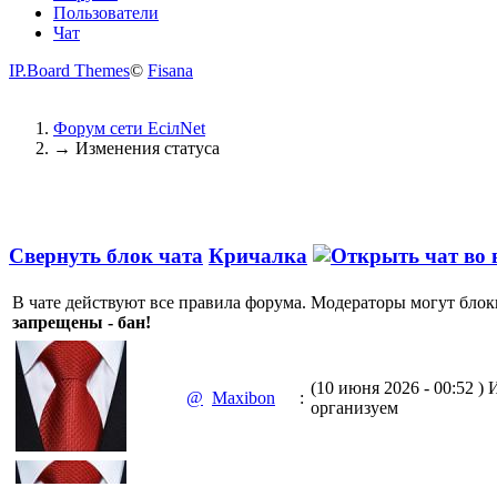
Пользователи
Чат
IP.Board Themes
©
Fisana
Форум сети EciлNet
→
Изменения статуса
Свернуть блок чата
Кричалка
В чате действуют все правила форума. Модераторы могут блок
запрещены - бан!
(10 июня 2026 - 00:52 )
И
@
Maxibon
:
организуем