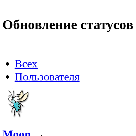
(10 июня 2026 - 00:51 )
Е
@
Maxibon
:
Max.zhussupov. Сходку 
Обновление статусов
@
Baron
:
(02 марта 2026 - 00:03 )
о
Всех
@
Brainf4cker
:
(27 января 2026 - 01:39 )
Пользователя
@
Baron
:
(20 мая 2025 - 11:51 )
под
Moon
→
@
IceMan
:
(02 мая 2025 - 16:14 )
в р