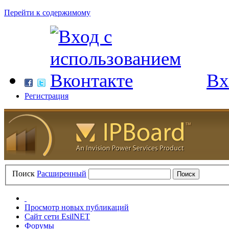
Перейти к содержимому
Вх
Регистрация
Поиск
Расширенный
Просмотр новых публикаций
Сайт сети EsilNET
Форумы