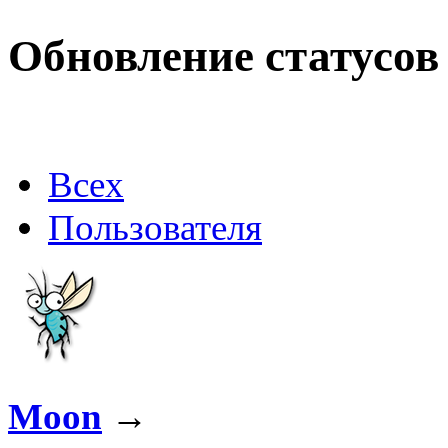
Max.zhussupov. Сходку 
Обновление статусов
@
Baron
:
(02 марта 2026 - 00:03 )
о
Всех
@
Brainf4cker
:
(27 января 2026 - 01:39 )
Пользователя
@
Baron
:
(20 мая 2025 - 11:51 )
под
Moon
→
@
IceMan
:
(02 мая 2025 - 16:14 )
в р