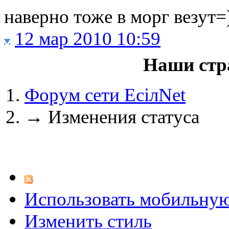
наверно тоже в морг везут=
12 мар 2010 10:59
@
IceMan
:
(02 мая 2025 - 16:14 )
вер
Наши стр
Форум сети EciлNet
@
paranoid
:
(29 марта 2025 - 23:18 )
С
→
Изменения статуса
@
Baron
:
(08 февраля 2024 - 18:52 
Использовать мобильну
@
Erlan
:
(26 января 2024 - 09:54 )
Изменить стиль