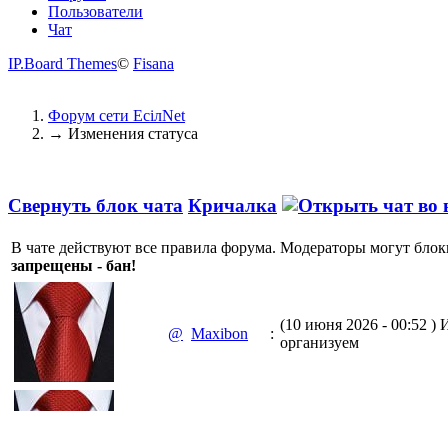
Пользователи
Чат
IP.Board Themes
©
Fisana
Форум сети EciлNet
→
Изменения статуса
Свернуть блок чата
Кричалка
В чате действуют все правила форума. Модераторы могут блок
запрещены - бан!
(10 июня 2026 - 00:52 )
И
@
Maxibon
:
организуем
(10 июня 2026 - 00:51 )
Е
@
Maxibon
: