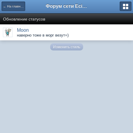
Форум сети EciлNet
← На главную
Обновление статусов
Moon
наверно тоже в морг везут=)
Изменить стиль