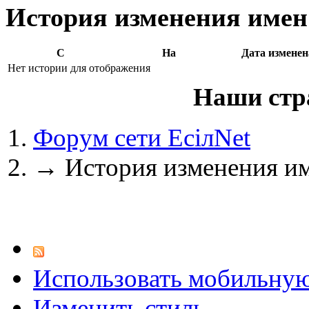
Max.zhussupov. Сходку 
История изменения имен 
С
На
Дата изменен
Нет истории для отображения
@
Baron
:
(02 марта 2026 - 00:03 )
о
Наши стр
Форум сети EciлNet
@
Brainf4cker
:
(27 января 2026 - 01:39 )
→
История изменения им
@
Baron
:
(20 мая 2025 - 11:51 )
под
Использовать мобильну
@
IceMan
:
(02 мая 2025 - 16:14 )
в р
Изменить стиль