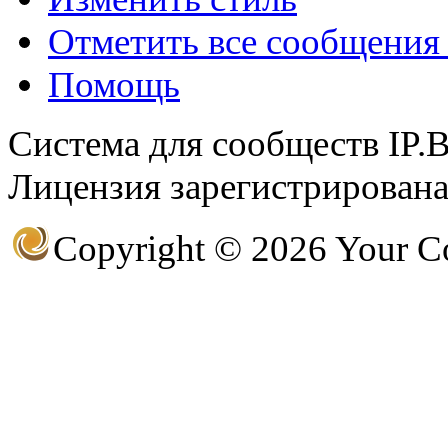
Отметить все сообщени
Помощь
@
IceMan
:
(02 мая 2025 - 16:14 )
вер
Система для сообществ IP.
Лицензия зарегистрирована 
@
paranoid
:
(29 марта 2025 - 23:18 )
С
Copyright © 2026 Your 
@
Baron
:
(08 февраля 2024 - 18:52 
@
Erlan
:
(26 января 2024 - 09:54 )