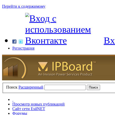
Перейти к содержимому
Вх
Регистрация
Поиск
Расширенный
Просмотр новых публикаций
Сайт сети EsilNET
Форумы