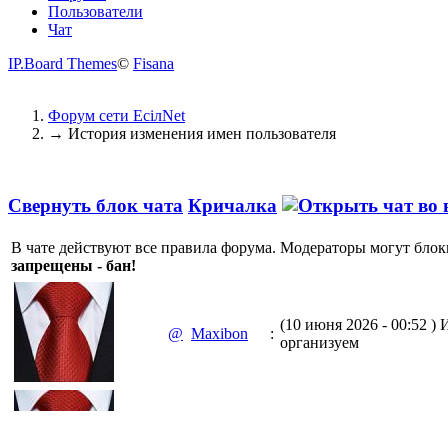
Пользователи
Чат
IP.Board Themes
©
Fisana
Форум сети EciлNet
→
История изменения имен пользователя
Свернуть блок чата
Кричалка
В чате действуют все правила форума. Модераторы могут блок
запрещены - бан!
(10 июня 2026 - 00:52 )
И
@
Maxibon
:
организуем
(10 июня 2026 - 00:51 )
Е
@
Maxibon
: