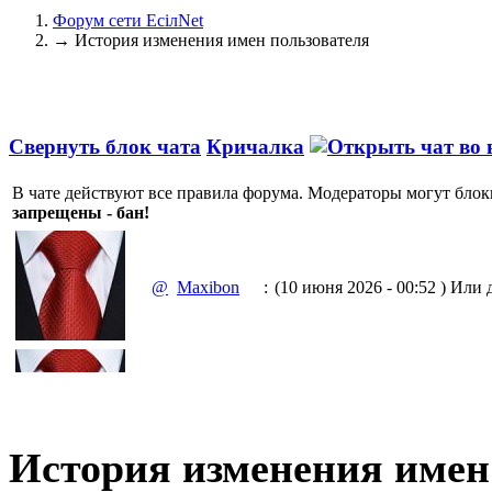
Форум сети EciлNet
→
История изменения имен пользователя
Свернуть блок чата
Кричалка
В чате действуют все правила форума. Модераторы могут блок
запрещены - бан!
@
Maxibon
:
(10 июня 2026 - 00:52 )
Или д
(10 июня 2026 - 00:51 )
Емааа.
@
Maxibon
:
Сходку юбилейную давайте 
История изменения имен 