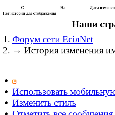
@
Baron
:
(02 марта 2026 - 00:03 )
опять
С
На
Дата изменен
Нет истории для отображения
Наши стр
@
Brainf4cker
:
(27 января 2026 - 01:39 )
С н
Форум сети EciлNet
→
История изменения им
@
Baron
:
(20 мая 2025 - 11:51 )
поддержи
Использовать мобильну
@
IceMan
:
(02 мая 2025 - 16:14 )
в раздел
Изменить стиль
Отметить все сообщени