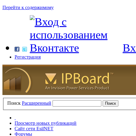
Перейти к содержимому
Вх
Регистрация
Поиск
Расширенный
Просмотр новых публикаций
Сайт сети EsilNET
Форумы