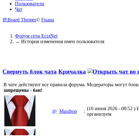
Пользователи
Чат
IP.Board Themes
©
Fisana
Форум сети EciлNet
→
История изменения имен пользователя
Свернуть блок чата
Кричалка
В чате действуют все правила форума. Модераторы могут блок
запрещены - бан!
(10 июня 2026 - 00:52 )
И
@
Maxibon
:
организуем