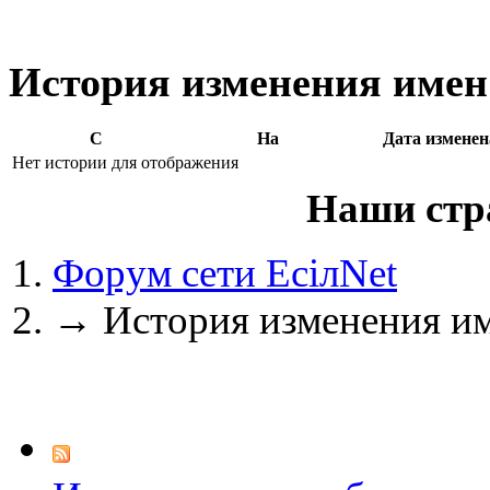
(10 июня 2026 - 00:51 )
Е
@
Maxibon
:
Max.zhussupov. Сходку 
История изменения имен 
@
Baron
:
(02 марта 2026 - 00:03 )
о
С
На
Дата изменен
Нет истории для отображения
Наши стр
@
Brainf4cker
:
(27 января 2026 - 01:39 )
Форум сети EciлNet
→
История изменения им
@
Baron
:
(20 мая 2025 - 11:51 )
под
@
IceMan
:
(02 мая 2025 - 16:14 )
в р