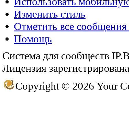
Использовать мобильну
Изменить стиль
Отметить все сообщени
@
IceMan
:
(02 мая 2025 - 16:14 )
вер
Помощь
Система для сообществ IP.
@
paranoid
:
(29 марта 2025 - 23:18 )
С
Лицензия зарегистрирована 
Copyright © 2026 Your 
@
Baron
:
(08 февраля 2024 - 18:52 
@
Erlan
:
(26 января 2024 - 09:54 )