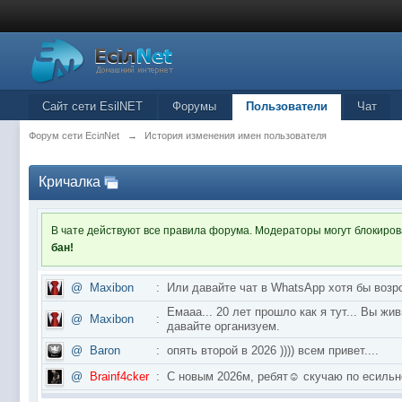
Сайт сети EsilNET
Форумы
Пользователи
Чат
Форум сети EciлNet
→
История изменения имен пользователя
Кричалка
В чате действуют все правила форума. Модераторы могут блокиро
бан!
@
Maxibon
:
Или давайте чат в WhatsApp хотя бы возр
Емааа... 20 лет прошло как я тут... Вы ж
@
Maxibon
:
давайте организуем.
@
Baron
:
опять второй в 2026 )))) всем привет....
@
Brainf4cker
:
С новым 2026м, ребят☺️ скучаю по ес