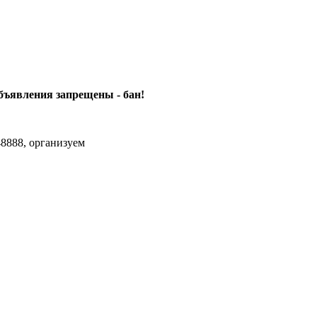
объявления
запрещены - бан!
8888, организуем
agram Max.zhussupov. Сходку юбилейную давайте организуем.