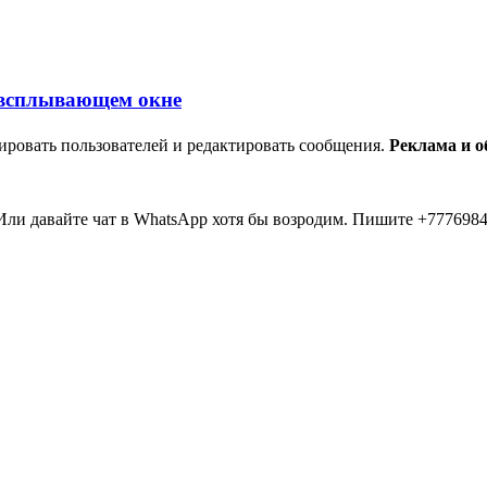
ировать пользователей и редактировать сообщения.
Реклама и 
ли давайте чат в WhatsApp хотя бы возродим. Пишите +7776984
мааа... 20 лет прошло как я тут... Вы живые? Если что я в Inst
пять второй в 2026 )))) всем привет....