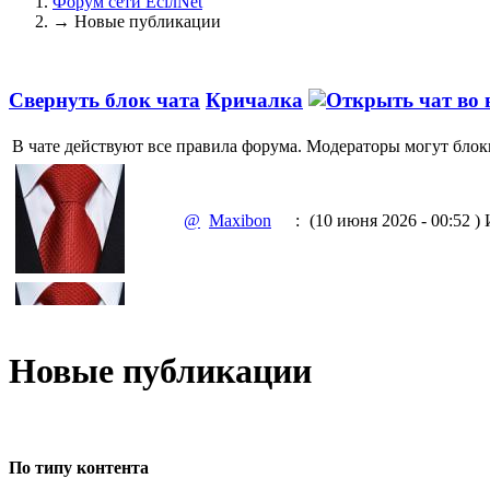
Форум сети EciлNet
→
Новые публикации
Свернуть блок чата
Кричалка
В чате действуют все правила форума. Модераторы могут блок
@
Maxibon
:
(10 июня 2026 - 00:52 )
И
@
Maxibon
:
(10 июня 2026 - 00:51 )
Е
Новые публикации
@
Baron
:
(02 марта 2026 - 00:03 )
о
По типу контента