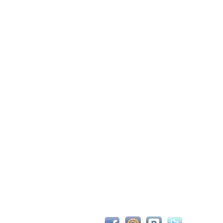
С новым 2026м, ребят☺️ скучаю по есильнету������
держиваем активность ..... ))))
азделе Counter Strike 1.6
рните тему In$ide xD