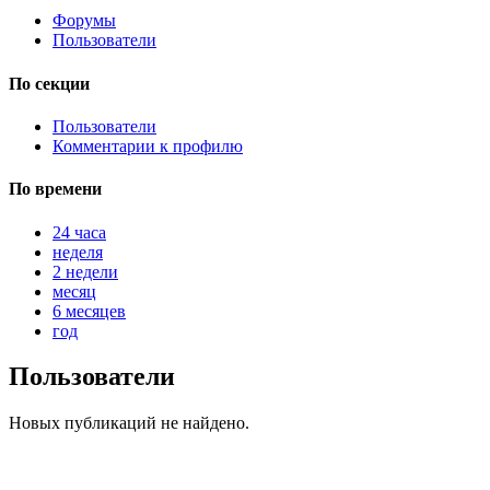
Форумы
Пользователи
@
Brainf4cker
:
По секции
(27 января 2026 - 01:39 )
Пользователи
Комментарии к профилю
По времени
@
Baron
:
(20 мая 2025 - 11:51 )
под
24 часа
неделя
2 недели
месяц
6 месяцев
@
IceMan
:
(02 мая 2025 - 16:14 )
в р
год
Пользователи
Новых публикаций не найдено.
@
IceMan
:
(02 мая 2025 - 16:14 )
ве