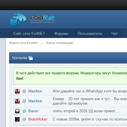
Сайт сети EsilNET
Форумы
Пользователи
Чат
Форум сети EciлNet
→
Новые публикации
Кричалка
В чате действуют все правила форума. Модераторы могут блокиро
бан!
@
Maxibon
:
Или давайте чат в WhatsApp хотя бы возр
Емааа... 20 лет прошло как я тут... Вы ж
@
Maxibon
:
давайте организуем.
@
Baron
:
опять второй в 2026 )))) всем привет....
@
Brainf4cker
:
С новым 2026м, ребят☺️ скучаю по ес