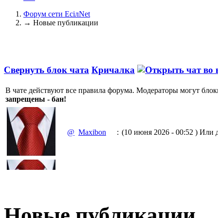
Форум сети EciлNet
→
Новые публикации
Свернуть блок чата
Кричалка
В чате действуют все правила форума. Модераторы могут блок
запрещены - бан!
@
Maxibon
:
(10 июня 2026 - 00:52 )
Или д
(10 июня 2026 - 00:51 )
Емааа.
@
Maxibon
:
Сходку юбилейную давайте 
Новые публикации