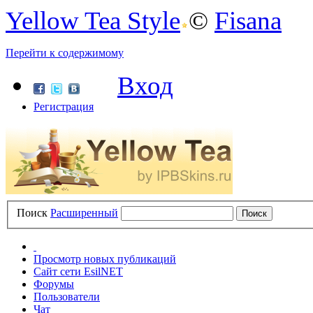
Yellow Tea Style
©
Fisana
Перейти к содержимому
Вход
Регистрация
Поиск
Расширенный
Просмотр новых публикаций
Сайт сети EsilNET
Форумы
Пользователи
Чат