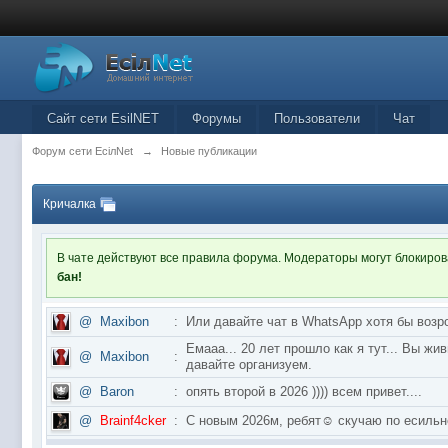
Сайт сети EsilNET
Форумы
Пользователи
Чат
Форум сети EciлNet
→
Новые публикации
Кричалка
В чате действуют все правила форума. Модераторы могут блокиро
бан!
@
Maxibon
:
Или давайте чат в WhatsApp хотя бы возр
Емааа... 20 лет прошло как я тут... Вы ж
@
Maxibon
:
давайте организуем.
@
Baron
:
опять второй в 2026 )))) всем привет....
@
Brainf4cker
:
С новым 2026м, ребят☺️ скучаю по ес