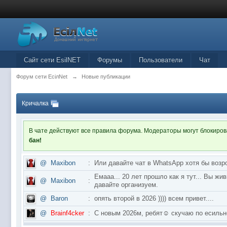
Сайт сети EsilNET
Форумы
Пользователи
Чат
Форум сети EciлNet
→
Новые публикации
Кричалка
В чате действуют все правила форума. Модераторы могут блокиро
бан!
@
Maxibon
:
Или давайте чат в WhatsApp хотя бы возр
Емааа... 20 лет прошло как я тут... Вы ж
@
Maxibon
:
давайте организуем.
@
Baron
:
опять второй в 2026 )))) всем привет....
@
Brainf4cker
:
С новым 2026м, ребят☺️ скучаю по ес