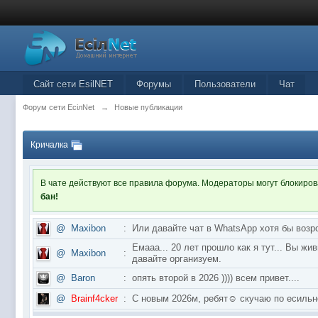
Сайт сети EsilNET
Форумы
Пользователи
Чат
Форум сети EciлNet
→
Новые публикации
Кричалка
В чате действуют все правила форума. Модераторы могут блокиро
бан!
@
Maxibon
:
Или давайте чат в WhatsApp хотя бы возр
Емааа... 20 лет прошло как я тут... Вы ж
@
Maxibon
:
давайте организуем.
@
Baron
:
опять второй в 2026 )))) всем привет....
@
Brainf4cker
:
С новым 2026м, ребят☺️ скучаю по ес