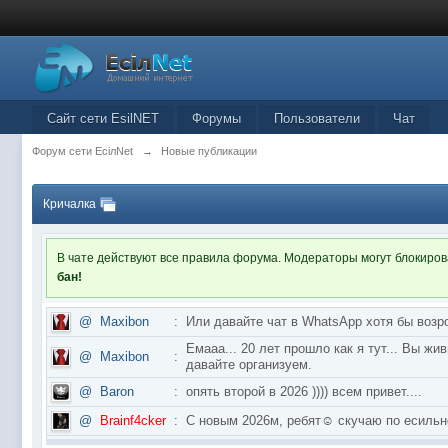
Сайт сети EsilNET
Форумы
Пользователи
Чат
Форум сети EciлNet
→
Новые публикации
Кричалка
В чате действуют все правила форума. Модераторы могут блокиро
бан!
@
Maxibon
:
Или давайте чат в WhatsApp хотя бы возр
Емааа... 20 лет прошло как я тут... Вы ж
@
Maxibon
:
давайте организуем.
@
Baron
:
опять второй в 2026 )))) всем привет....
@
Brainf4cker
:
С новым 2026м, ребят☺️ скучаю по ес