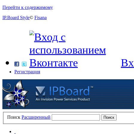
Перейти к содержимому
IP.Board Style
©
Fisana
Вх
Регистрация
Поиск
Расширенный