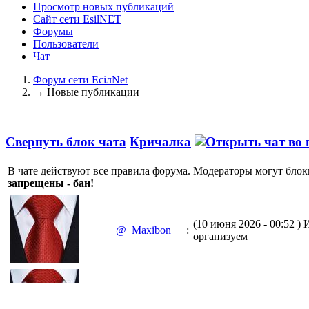
Просмотр новых публикаций
Сайт сети EsilNET
Форумы
Пользователи
Чат
Форум сети EciлNet
→
Новые публикации
Свернуть блок чата
Кричалка
В чате действуют все правила форума. Модераторы могут блок
запрещены - бан!
(10 июня 2026 - 00:52 )
И
@
Maxibon
:
организуем
(10 июня 2026 - 00:51 )
Е
@
Maxibon
: