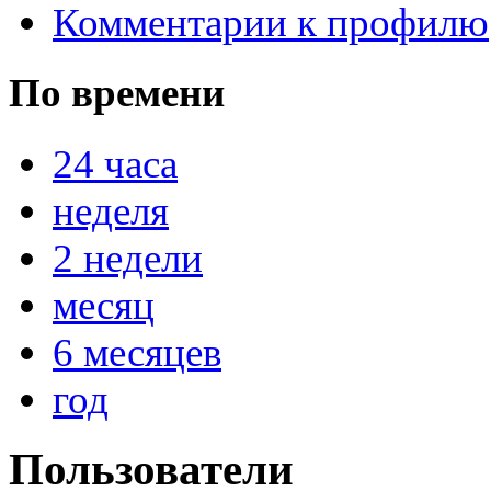
Комментарии к профилю
По времени
@
IceMan
:
(02 мая 2025 - 16:14 )
вер
24 часа
неделя
@
paranoid
:
(29 марта 2025 - 23:18 )
С
2 недели
месяц
@
Baron
:
(08 февраля 2024 - 18:52 
6 месяцев
год
@
Erlan
:
(26 января 2024 - 09:54 )
Пользователи