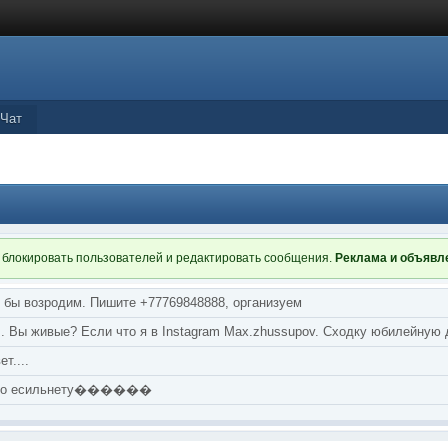
Чат
 блокировать пользователей и редактировать сообщения.
Реклама и объяв
я бы возродим. Пишите +77769848888, организуем
т... Вы живые? Если что я в Instagram Max.zhussupov. Сходку юбилейную
т....
аю по есильнету������