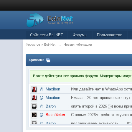
Сайт сети EsilNET
Форумы
Пользователи
Форум сети EciлNet
→
Новые публикации
Кричалка
В чате действуют все правила форума. Модераторы могут
@
Maxibon
:
Или давайте чат в WhatsApp хот
@
Maxibon
:
Емааа... 20 лет прошло как я ту
@
Baron
:
опять второй в 2026 )))) всем приве
@
Brainf4cker
:
С новым 2026м, ребят☺️ скуч
@
Baron
:
поддерживаем активность ..... ))))
@
IceMan
:
в разделе Counter Strike 1.6