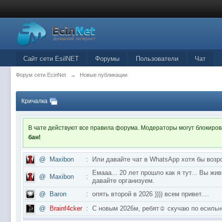
Сайт сети EsilNET
Форумы
Пользователи
Чат
Форум сети EciлNet
→
Новые публикации
Кричалка
В чате действуют все правила форума. Модераторы могут блокиро
бан!
@
Maxibon
:
Или давайте чат в WhatsApp хотя бы возр
Емааа... 20 лет прошло как я тут... Вы ж
@
Maxibon
:
давайте организуем.
@
Baron
:
опять второй в 2026 )))) всем привет....
@
Brainf4cker
:
С новым 2026м, ребят☺️ скучаю по ес