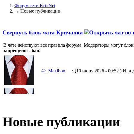
Форум сети EciлNet
→
Новые публикации
Свернуть блок чата
Кричалка
В чате действуют все правила форума. Модераторы могут блок
запрещены - бан!
@
Maxibon
:
(10 июня 2026 - 00:52 )
Или д
(10 июня 2026 - 00:51 )
Емааа.
@
Maxibon
:
Сходку юбилейную давайте 
Новые публикации