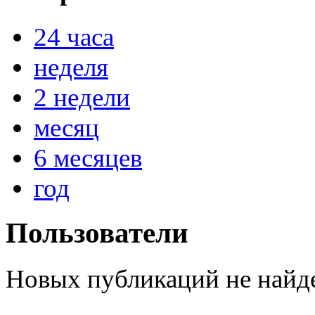
24 часа
неделя
@
paranoid
:
(29 марта 2025 - 23:18 )
С но
2 недели
месяц
@
Baron
:
(08 февраля 2024 - 18:52 )
бли
6 месяцев
год
@
Erlan
:
(26 января 2024 - 09:54 )
перв
Пользователи
(26 августа 2023 - 03:36 )
Все
@
Салоник
:
виделись)
Новых публикаций не найд