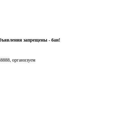
объявления
запрещены - бан!
8888, организуем
agram Max.zhussupov. Сходку юбилейную давайте организуем.