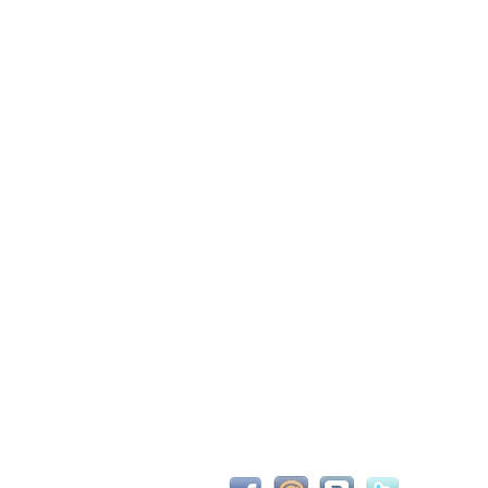
С новым 2026м, ребят☺️ скучаю по есильнету������
держиваем активность ..... ))))
азделе Counter Strike 1.6
рните тему In$ide xD