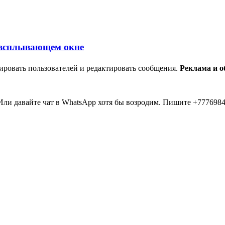
ировать пользователей и редактировать сообщения.
Реклама и 
ли давайте чат в WhatsApp хотя бы возродим. Пишите +7776984
мааа... 20 лет прошло как я тут... Вы живые? Если что я в Inst
пять второй в 2026 )))) всем привет....