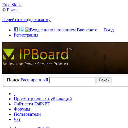
Free Skins
©
Fisana
Перейти к содержимому
Вход
Регистрация
Поиск
Расширенный
Просмотр новых публикаций
Сайт сети EsilNET
Форумы
Пользователи
Чат