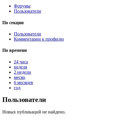
Форумы
Пользователи
@
Brainf4cker
:
По секции
(27 января 2026 - 01:39 )
Пользователи
Комментарии к профилю
По времени
@
Baron
:
(20 мая 2025 - 11:51 )
под
24 часа
неделя
2 недели
месяц
6 месяцев
@
IceMan
:
(02 мая 2025 - 16:14 )
в р
год
Пользователи
Новых публикаций не найдено.
@
IceMan
:
(02 мая 2025 - 16:14 )
ве