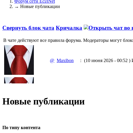
Форум сети EciлNet
→
Новые публикации
Свернуть блок чата
Кричалка
В чате действуют все правила форума. Модераторы могут блок
@
Maxibon
:
(10 июня 2026 - 00:52 )
И
@
Maxibon
:
(10 июня 2026 - 00:51 )
Е
Новые публикации
@
Baron
:
(02 марта 2026 - 00:03 )
о
По типу контента