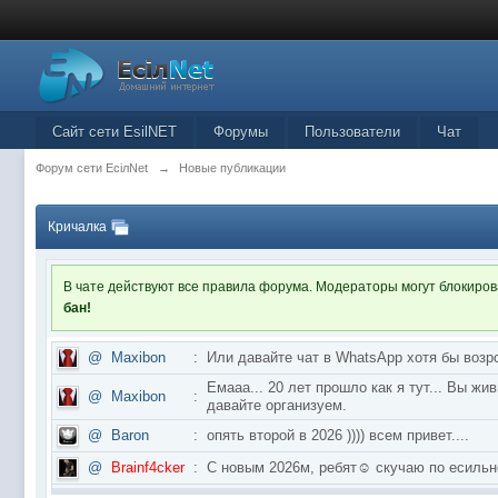
Сайт сети EsilNET
Форумы
Пользователи
Чат
Форум сети EciлNet
→
Новые публикации
Кричалка
В чате действуют все правила форума. Модераторы могут блокиро
бан!
@
Maxibon
:
Или давайте чат в WhatsApp хотя бы возр
Емааа... 20 лет прошло как я тут... Вы ж
@
Maxibon
:
давайте организуем.
@
Baron
:
опять второй в 2026 )))) всем привет....
@
Brainf4cker
:
С новым 2026м, ребят☺️ скучаю по ес