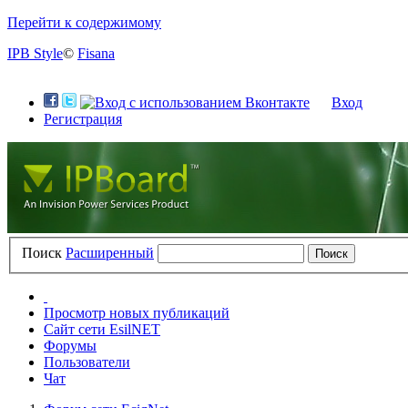
Перейти к содержимому
IPB Style
©
Fisana
Вход
Регистрация
Поиск
Расширенный
Просмотр новых публикаций
Сайт сети EsilNET
Форумы
Пользователи
Чат