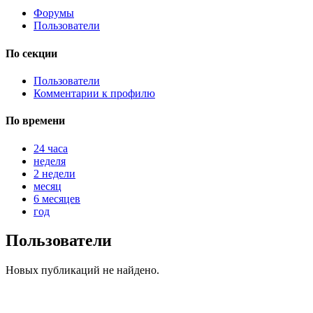
Форумы
Пользователи
@
Brainf4cker
:
По секции
(27 января 2026 - 01:39 )
Пользователи
Комментарии к профилю
По времени
@
Baron
:
(20 мая 2025 - 11:51 )
под
24 часа
неделя
2 недели
месяц
6 месяцев
@
IceMan
:
(02 мая 2025 - 16:14 )
в р
год
Пользователи
Новых публикаций не найдено.
@
IceMan
:
(02 мая 2025 - 16:14 )
ве