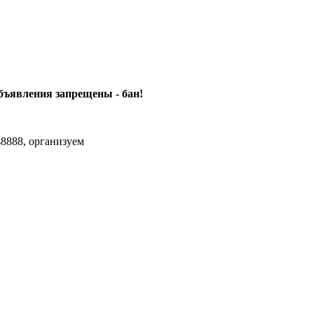
объявления
запрещены - бан!
8888, организуем
agram Max.zhussupov. Сходку юбилейную давайте организуем.