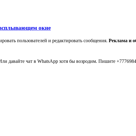
ировать пользователей и редактировать сообщения.
Реклама и 
ли давайте чат в WhatsApp хотя бы возродим. Пишите +7776984
мааа... 20 лет прошло как я тут... Вы живые? Если что я в Inst
пять второй в 2026 )))) всем привет....