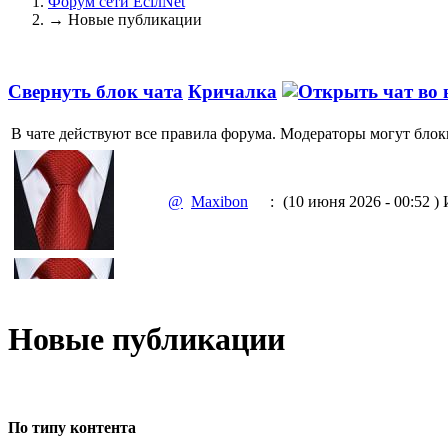
Форум сети EciлNet
→
Новые публикации
Свернуть блок чата
Кричалка
В чате действуют все правила форума. Модераторы могут блок
@
Maxibon
:
(10 июня 2026 - 00:52 )
И
@
Maxibon
:
(10 июня 2026 - 00:51 )
Е
Новые публикации
@
Baron
:
(02 марта 2026 - 00:03 )
о
По типу контента