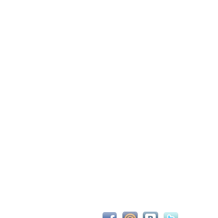
С новым 2026м, ребят☺️ скучаю по есильнету������
держиваем активность ..... ))))
азделе Counter Strike 1.6
рните тему In$ide xD