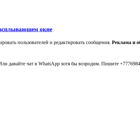
ировать пользователей и редактировать сообщения.
Реклама и 
ли давайте чат в WhatsApp хотя бы возродим. Пишите +7776984
мааа... 20 лет прошло как я тут... Вы живые? Если что я в Inst
пять второй в 2026 )))) всем привет....