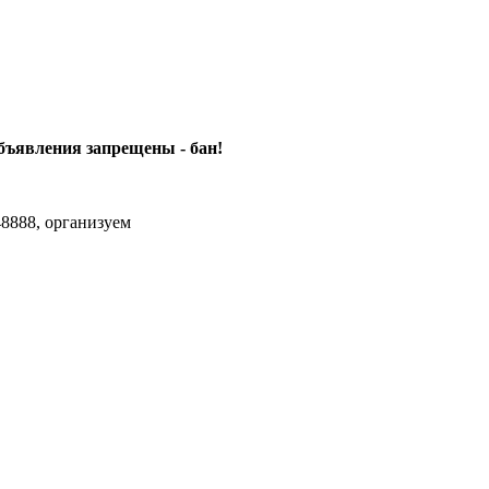
объявления
запрещены - бан!
8888, организуем
agram Max.zhussupov. Сходку юбилейную давайте организуем.