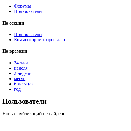
Форумы
Пользователи
@
Brainf4cker
:
По секции
(27 января 2026 - 01:39 )
Пользователи
Комментарии к профилю
По времени
@
Baron
:
(20 мая 2025 - 11:51 )
под
24 часа
неделя
2 недели
месяц
6 месяцев
@
IceMan
:
(02 мая 2025 - 16:14 )
в р
год
Пользователи
Новых публикаций не найдено.
@
IceMan
:
(02 мая 2025 - 16:14 )
ве