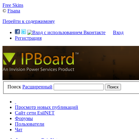
Free Skins
©
Fisana
Перейти к содержимому
Вход
Регистрация
Поиск
Расширенный
Просмотр новых публикаций
Сайт сети EsilNET
Форумы
Пользователи
Чат