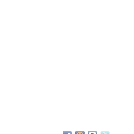
С новым 2026м, ребят☺️ скучаю по есильнету������
держиваем активность ..... ))))
азделе Counter Strike 1.6
рните тему In$ide xD