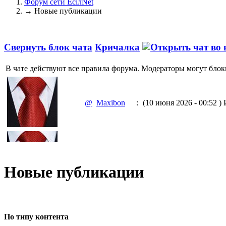
Форум сети EciлNet
→
Новые публикации
Свернуть блок чата
Кричалка
В чате действуют все правила форума. Модераторы могут блок
@
Maxibon
:
(10 июня 2026 - 00:52 )
И
@
Maxibon
:
(10 июня 2026 - 00:51 )
Е
Новые публикации
@
Baron
:
(02 марта 2026 - 00:03 )
о
По типу контента