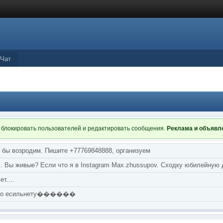
Чат
 блокировать пользователей и редактировать сообщения.
Реклама и объяв
я бы возродим. Пишите +77769848888, организуем
т... Вы живые? Если что я в Instagram Max.zhussupov. Сходку юбилейную
т....
аю по есильнету������