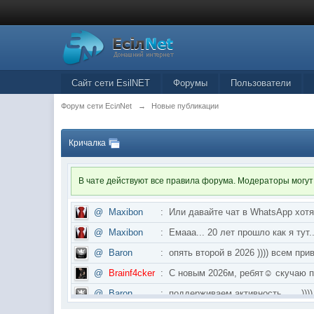
Сайт сети EsilNET
Форумы
Пользователи
Форум сети EciлNet
→
Новые публикации
Кричалка
В чате действуют все правила форума. Модераторы могут
@
Maxibon
:
Или давайте чат в WhatsApp хот
@
Maxibon
:
Емааа... 20 лет прошло как я ту
@
Baron
:
опять второй в 2026 )))) всем приве
@
Brainf4cker
:
С новым 2026м, ребят☺️ скуч
@
Baron
:
поддерживаем активность ..... ))))
@
IceMan
:
в разделе Counter Strike 1.6