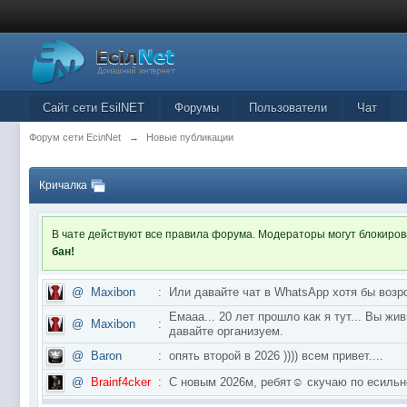
Сайт сети EsilNET
Форумы
Пользователи
Чат
Форум сети EciлNet
→
Новые публикации
Кричалка
В чате действуют все правила форума. Модераторы могут блокиро
бан!
@
Maxibon
:
Или давайте чат в WhatsApp хотя бы возр
Емааа... 20 лет прошло как я тут... Вы ж
@
Maxibon
:
давайте организуем.
@
Baron
:
опять второй в 2026 )))) всем привет....
@
Brainf4cker
:
С новым 2026м, ребят☺️ скучаю по ес