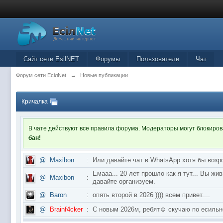
Сайт сети EsilNET
Форумы
Пользователи
Чат
Форум сети EciлNet
→
Новые публикации
Кричалка
В чате действуют все правила форума. Модераторы могут блокиро
бан!
@
Maxibon
:
Или давайте чат в WhatsApp хотя бы возр
Емааа... 20 лет прошло как я тут... Вы ж
@
Maxibon
:
давайте организуем.
@
Baron
:
опять второй в 2026 )))) всем привет....
@
Brainf4cker
:
С новым 2026м, ребят☺️ скучаю по ес