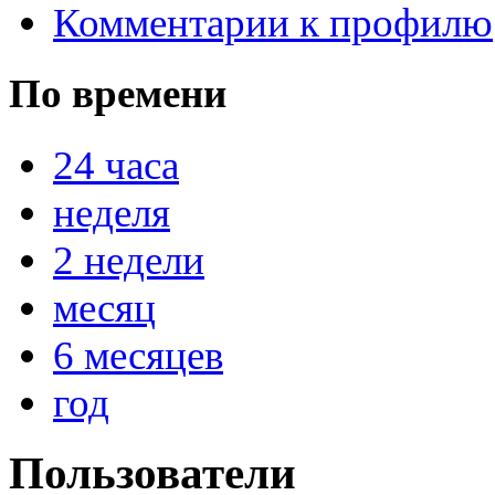
Комментарии к профилю
По времени
@
IceMan
:
(02 мая 2025 - 16:14 )
вер
24 часа
неделя
@
paranoid
:
(29 марта 2025 - 23:18 )
С
2 недели
месяц
@
Baron
:
(08 февраля 2024 - 18:52 
6 месяцев
год
@
Erlan
:
(26 января 2024 - 09:54 )
Пользователи