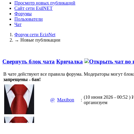
Просмотр новых публикаций
Сайт сети EsilNET
Форумы
Пользователи
Чат
Форум сети EciлNet
→
Новые публикации
Свернуть блок чата
Кричалка
В чате действуют все правила форума. Модераторы могут блок
запрещены - бан!
(10 июня 2026 - 00:52 )
И
@
Maxibon
:
организуем
(10 июня 2026 - 00:51 )
Е
@
Maxibon
: