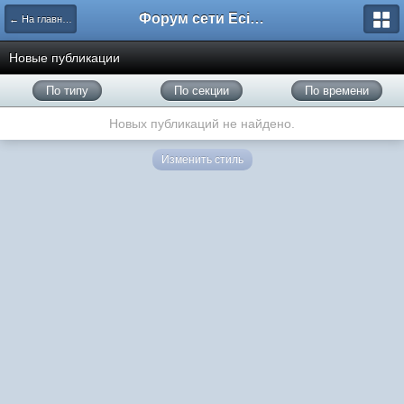
Форум сети EciлNet
← На главную
Новые публикации
По типу
По секции
По времени
Новых публикаций не найдено.
Изменить стиль