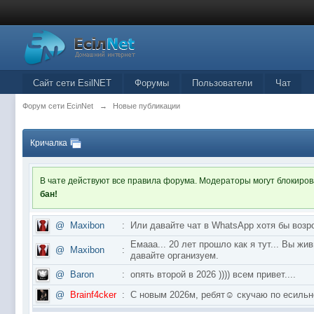
Сайт сети EsilNET
Форумы
Пользователи
Чат
Форум сети EciлNet
→
Новые публикации
Кричалка
В чате действуют все правила форума. Модераторы могут блокиро
бан!
@
Maxibon
:
Или давайте чат в WhatsApp хотя бы возр
Емааа... 20 лет прошло как я тут... Вы ж
@
Maxibon
:
давайте организуем.
@
Baron
:
опять второй в 2026 )))) всем привет....
@
Brainf4cker
:
С новым 2026м, ребят☺️ скучаю по ес