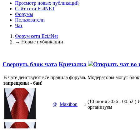
Просмотр новых публикаций
Сайт сети EsilNET
Форумы
Пользователи
Чат
Форум сети EciлNet
→
Новые публикации
Свернуть блок чата
Кричалка
В чате действуют все правила форума. Модераторы могут блок
запрещены - бан!
(10 июня 2026 - 00:52 )
И
@
Maxibon
:
организуем
(10 июня 2026 - 00:51 )
Е
@
Maxibon
: