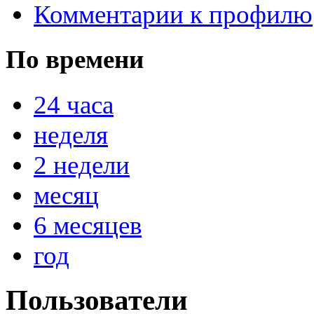
Комментарии к профилю
По времени
@
IceMan
:
(02 мая 2025 - 16:14 )
вер
24 часа
неделя
@
paranoid
:
(29 марта 2025 - 23:18 )
С
2 недели
месяц
@
Baron
:
(08 февраля 2024 - 18:52 
6 месяцев
год
@
Erlan
:
(26 января 2024 - 09:54 )
Пользователи