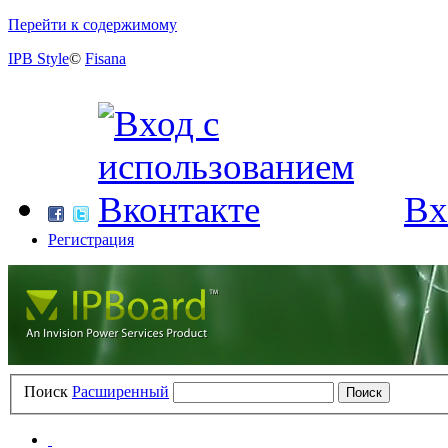
Перейти к содержимому
IPB Style
©
Fisana
Вх
Регистрация
Поиск
Расширенный