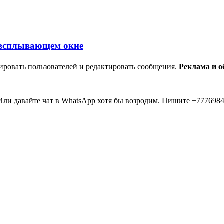
ировать пользователей и редактировать сообщения.
Реклама и 
ли давайте чат в WhatsApp хотя бы возродим. Пишите +7776984
мааа... 20 лет прошло как я тут... Вы живые? Если что я в Inst
пять второй в 2026 )))) всем привет....