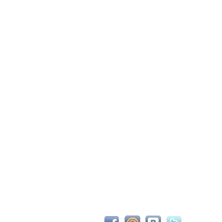
С новым 2026м, ребят☺️ скучаю по есильнету������
держиваем активность ..... ))))
азделе Counter Strike 1.6
рните тему In$ide xD