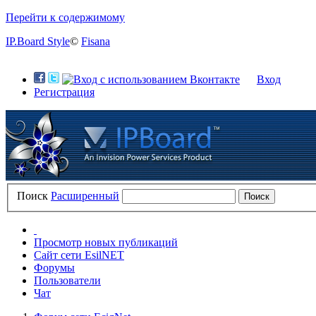
Перейти к содержимому
IP.Board Style
©
Fisana
Вход
Регистрация
Поиск
Расширенный
Просмотр новых публикаций
Сайт сети EsilNET
Форумы
Пользователи
Чат