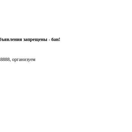
объявления
запрещены - бан!
8888, организуем
agram Max.zhussupov. Сходку юбилейную давайте организуем.