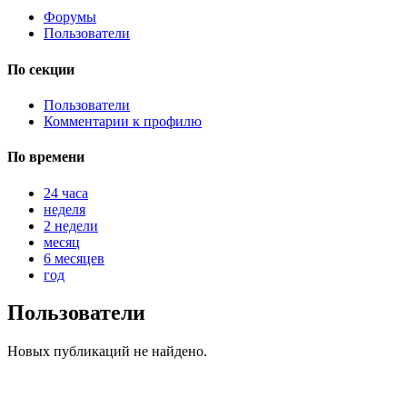
Форумы
Пользователи
@
Brainf4cker
:
По секции
(27 января 2026 - 01:39 )
Пользователи
Комментарии к профилю
По времени
@
Baron
:
(20 мая 2025 - 11:51 )
под
24 часа
неделя
2 недели
месяц
6 месяцев
@
IceMan
:
(02 мая 2025 - 16:14 )
в р
год
Пользователи
Новых публикаций не найдено.
@
IceMan
:
(02 мая 2025 - 16:14 )
ве