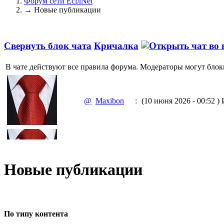
Форум сети EciлNet
→
Новые публикации
Свернуть блок чата
Кричалка
В чате действуют все правила форума. Модераторы могут блок
@
Maxibon
:
(10 июня 2026 - 00:52 )
И
@
Maxibon
:
(10 июня 2026 - 00:51 )
Е
Новые публикации
@
Baron
:
(02 марта 2026 - 00:03 )
о
По типу контента