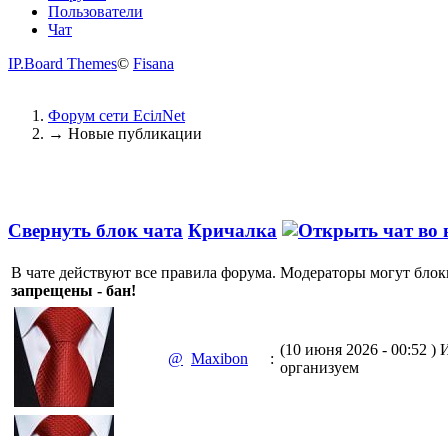
Пользователи
Чат
IP.Board Themes
©
Fisana
Форум сети EciлNet
→
Новые публикации
Свернуть блок чата
Кричалка
В чате действуют все правила форума. Модераторы могут блок
запрещены - бан!
(10 июня 2026 - 00:52 )
И
@
Maxibon
:
организуем