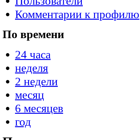
Пользователи
Комментарии к профилю
По времени
@
IceMan
:
(02 мая 2025 - 16:14 )
вер
24 часа
неделя
@
paranoid
:
(29 марта 2025 - 23:18 )
С
2 недели
месяц
@
Baron
:
(08 февраля 2024 - 18:52 
6 месяцев
год
@
Erlan
:
(26 января 2024 - 09:54 )