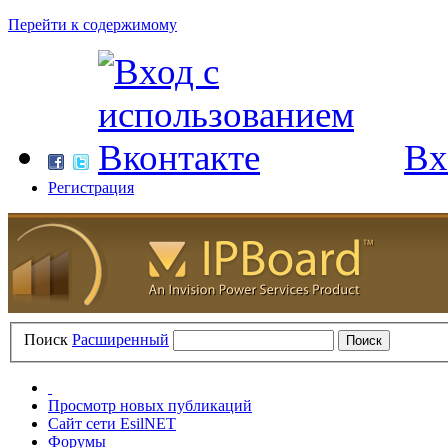
Перейти к содержимому
Вх
Регистрация
Поиск
Расширенный
Просмотр новых публикаций
Сайт сети EsilNET
Форумы