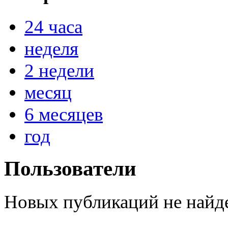
24 часа
неделя
@
paranoid
:
(29 марта 2025 - 23:18 )
С но
2 недели
месяц
@
Baron
:
(08 февраля 2024 - 18:52 )
бли
6 месяцев
год
@
Erlan
:
(26 января 2024 - 09:54 )
перв
Пользователи
(26 августа 2023 - 03:36 )
Все
@
Салоник
:
виделись)
Новых публикаций не найд