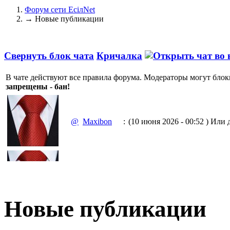
Форум сети EciлNet
→
Новые публикации
Свернуть блок чата
Кричалка
В чате действуют все правила форума. Модераторы могут блок
запрещены - бан!
@
Maxibon
:
(10 июня 2026 - 00:52 )
Или д
(10 июня 2026 - 00:51 )
Емааа.
@
Maxibon
:
Сходку юбилейную давайте 
Новые публикации