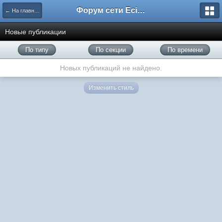
Форум сети EciлNet
← На главную
Новые публикации
По типу
По секции
По времени
Новых публикаций не найдено.
Изменить стиль