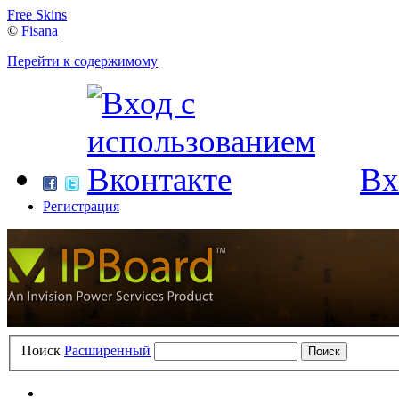
Free Skins
©
Fisana
Перейти к содержимому
Вх
Регистрация
Поиск
Расширенный