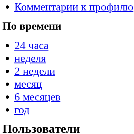
Комментарии к профилю
По времени
@
IceMan
:
(02 мая 2025 - 16:14 )
вер
24 часа
неделя
@
paranoid
:
(29 марта 2025 - 23:18 )
С
2 недели
месяц
@
Baron
:
(08 февраля 2024 - 18:52 
6 месяцев
год
@
Erlan
:
(26 января 2024 - 09:54 )
Пользователи