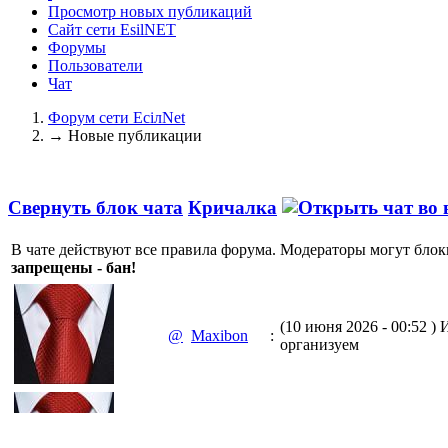
Просмотр новых публикаций
Сайт сети EsilNET
Форумы
Пользователи
Чат
Форум сети EciлNet
→
Новые публикации
Свернуть блок чата
Кричалка
В чате действуют все правила форума. Модераторы могут блок
запрещены - бан!
(10 июня 2026 - 00:52 )
И
@
Maxibon
:
организуем
(10 июня 2026 - 00:51 )
Е
@
Maxibon
: