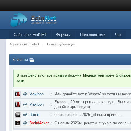
Сайт сети EsilNET
Форумы
Пользователи
Чат
Форум сети EciлNet
→
Новые публикации
Кричалка
В чате действуют все правила форума. Модераторы могут блокиро
бан!
@
Maxibon
:
Или давайте чат в WhatsApp хотя бы возр
Емааа... 20 лет прошло как я тут... Вы ж
@
Maxibon
:
давайте организуем.
@
Baron
:
опять второй в 2026 )))) всем привет....
@
Brainf4cker
:
С новым 2026м, ребят☺️ скучаю по ес