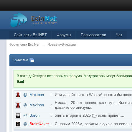
Сайт сети EsilNET
Форумы
Пользователи
Чат
Форум сети EciлNet
→
Новые публикации
Кричалка
В чате действуют все правила форума. Модераторы могут блокиро
бан!
@
Maxibon
:
Или давайте чат в WhatsApp хотя бы возр
Емааа... 20 лет прошло как я тут... Вы ж
@
Maxibon
:
давайте организуем.
@
Baron
:
опять второй в 2026 )))) всем привет....
@
Brainf4cker
:
С новым 2026м, ребят☺️ скучаю по ес