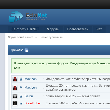
Сайт сети EsilNET
Форумы
Пользователи
Чат
Форум сети EciлNet
→
Новые публикации
Кричалка
В чате действуют все правила форума. Модераторы могут блокиро
бан!
@
Maxibon
:
Или давайте чат в WhatsApp хотя бы возр
Емааа... 20 лет прошло как я тут... Вы ж
@
Maxibon
:
давайте организуем.
@
Baron
:
опять второй в 2026 )))) всем привет....
@
Brainf4cker
:
С новым 2026м, ребят☺️ скучаю по ес