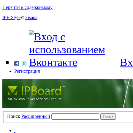
Перейти к содержимому
IPB Style
©
Fisana
Вх
Регистрация
Поиск
Расширенный