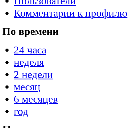
Пользователи
Комментарии к профилю
По времени
@
IceMan
:
(02 мая 2025 - 16:14 )
вер
24 часа
неделя
@
paranoid
:
(29 марта 2025 - 23:18 )
С
2 недели
месяц
@
Baron
:
(08 февраля 2024 - 18:52 
6 месяцев
год
@
Erlan
:
(26 января 2024 - 09:54 )