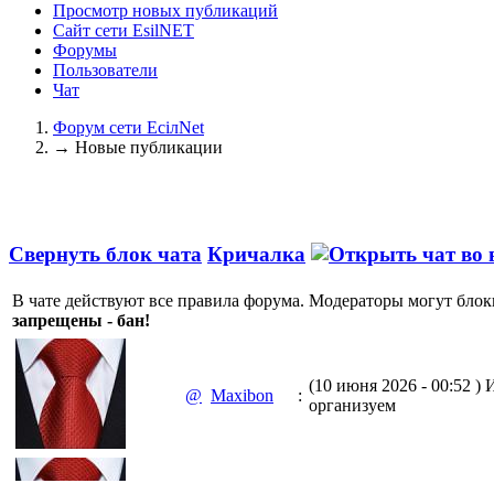
Просмотр новых публикаций
Сайт сети EsilNET
Форумы
Пользователи
Чат
Форум сети EciлNet
→
Новые публикации
Свернуть блок чата
Кричалка
В чате действуют все правила форума. Модераторы могут блок
запрещены - бан!
(10 июня 2026 - 00:52 )
И
@
Maxibon
:
организуем