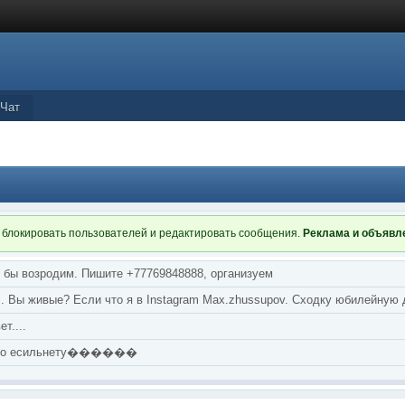
Чат
 блокировать пользователей и редактировать сообщения.
Реклама и объяв
я бы возродим. Пишите +77769848888, организуем
т... Вы живые? Если что я в Instagram Max.zhussupov. Сходку юбилейную
т....
аю по есильнету������