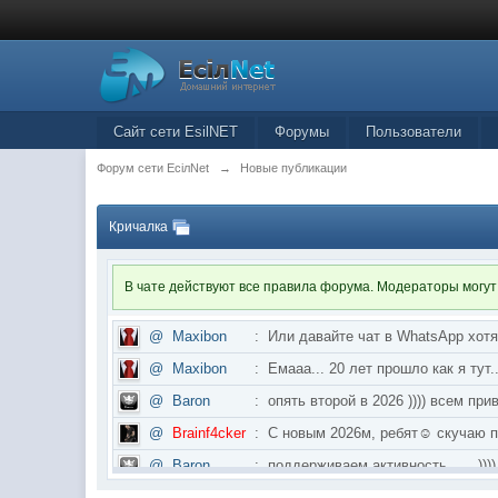
Сайт сети EsilNET
Форумы
Пользователи
Форум сети EciлNet
→
Новые публикации
Кричалка
В чате действуют все правила форума. Модераторы могут
@
Maxibon
:
Или давайте чат в WhatsApp хот
@
Maxibon
:
Емааа... 20 лет прошло как я ту
@
Baron
:
опять второй в 2026 )))) всем приве
@
Brainf4cker
:
С новым 2026м, ребят☺️ скуч
@
Baron
:
поддерживаем активность ..... ))))
@
IceMan
:
в разделе Counter Strike 1.6