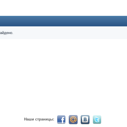
024 ))))
найдено.
твуй мое первое окно в неизведанное! Давненько не виделись)
ет кто в курсе, или разъяснит! Не нашел нигде могу ли (и каким образо
 home bank
ть какой-нибудь комментарий! чатик живи...
Наши страницы: