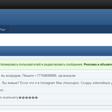
Чат
 блокировать пользователей и редактировать сообщения.
Реклама и объяв
я бы возродим. Пишите +77769848888, организуем
т... Вы живые? Если что я в Instagram Max.zhussupov. Сходку юбилейную
т....
аю по есильнету������