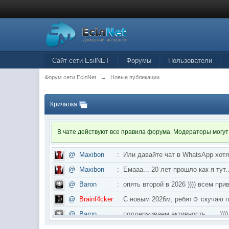
Сайт сети EsilNET
Форумы
Пользователи
Форум сети EciлNet
→
Новые публикации
Кричалка
В чате действуют все правила форума. Модераторы могут
@
Maxibon
:
Или давайте чат в WhatsApp хот
@
Maxibon
:
Емааа... 20 лет прошло как я ту
@
Baron
:
опять второй в 2026 )))) всем приве
@
Brainf4cker
:
С новым 2026м, ребят☺️ скуч
@
Baron
:
поддерживаем активность ..... ))))
@
IceMan
:
в разделе Counter Strike 1.6