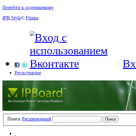
Перейти к содержимому
IPB Style
©
Fisana
Вх
Регистрация
Поиск
Расширенный