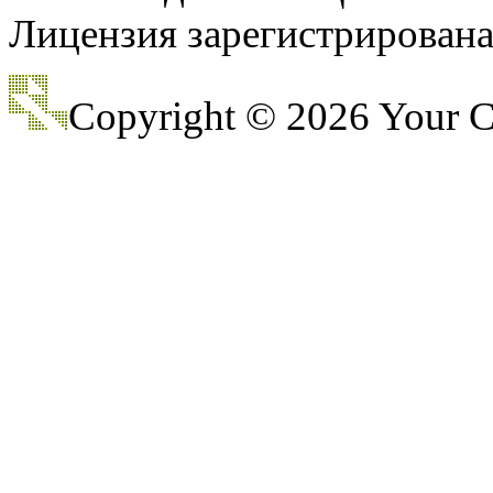
Лицензия зарегистрирована 
@
CDR
:
(28 декабря 2022 - 16:28 
Copyright © 2026 Your
@
CDR
:
(28 декабря 2022 - 16:27 
@
Gerion
:
(27 декабря 2022 - 02:34 
(30 октября 2022 - 14:31 
@
Chikitos
:
нигде могу ли (и каким