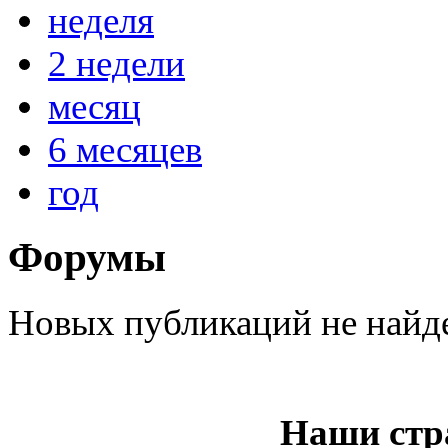
неделя
2 недели
@
IceMan
:
(02 мая 2025 - 16:14 )
вер
месяц
6 месяцев
год
@
paranoid
:
(29 марта 2025 - 23:18 )
С
Форумы
@
Baron
:
(08 февраля 2024 - 18:52 
Новых публикаций не найд
@
Erlan
:
(26 января 2024 - 09:54 )
Наши стр