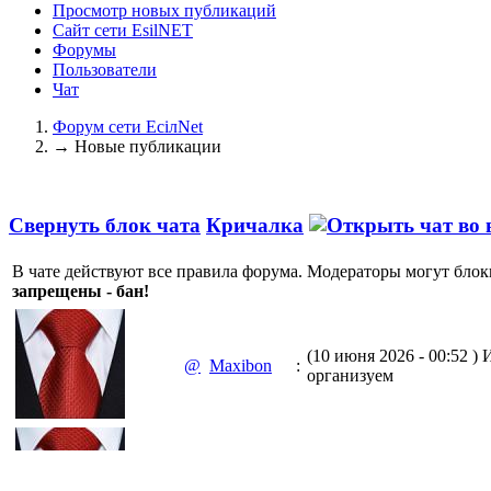
Просмотр новых публикаций
Сайт сети EsilNET
Форумы
Пользователи
Чат
Форум сети EciлNet
→
Новые публикации
Свернуть блок чата
Кричалка
В чате действуют все правила форума. Модераторы могут блок
запрещены - бан!
(10 июня 2026 - 00:52 )
И
@
Maxibon
:
организуем
(10 июня 2026 - 00:51 )
Е
@
Maxibon
: