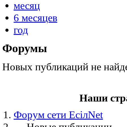
месяц
6 месяцев
год
@
paranoid
:
(29 марта 2025 - 23:18 )
С но
Форумы
@
Baron
:
(08 февраля 2024 - 18:52 )
бли
Новых публикаций не найд
@
Erlan
:
(26 января 2024 - 09:54 )
перв
Наши стр
(26 августа 2023 - 03:36 )
Все
@
Салоник
:
Форум сети EciлNet
виделись)
→
Новые публикации