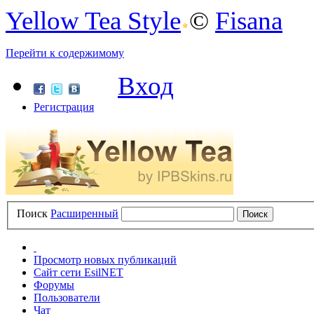
Yellow Tea Style
©
Fisana
Перейти к содержимому
Вход
Регистрация
Поиск
Расширенный
Просмотр новых публикаций
Сайт сети EsilNET
Форумы
Пользователи
Чат