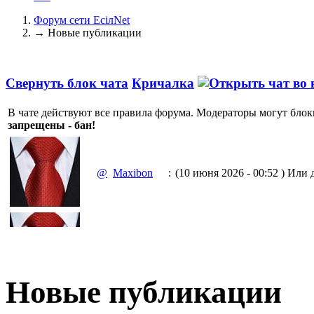
Форум сети EciлNet
→
Новые публикации
Свернуть блок чата
Кричалка
В чате действуют все правила форума. Модераторы могут блок
запрещены - бан!
@
Maxibon
:
(10 июня 2026 - 00:52 )
Или д
(10 июня 2026 - 00:51 )
Емааа.
@
Maxibon
:
Сходку юбилейную давайте 
Новые публикации