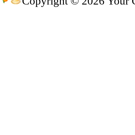
Copyright © 2026 Your
@
CDR
:
(28 декабря 2022 - 16:27 )
@B
@
Gerion
:
(27 декабря 2022 - 02:34 )
(30 октября 2022 - 14:31 )
Ы!!
@
Chikitos
:
могу ли (и каким образом) 
@
Baron
:
(17 октября 2022 - 11:06 )
пар