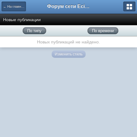
Форум сети EciлNet
← На главную
Новые публикации
По типу
По времени
Новых публикаций не найдено.
Изменить стиль