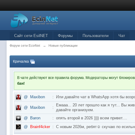
Сайт сети EsilNET
Форумы
Пользователи
Чат
Форум сети EciлNet
→
Новые публикации
Кричалка
В чате действуют все правила форума. Модераторы могут блокиро
бан!
@
Maxibon
:
Или давайте чат в WhatsApp хотя бы возр
Емааа... 20 лет прошло как я тут... Вы ж
@
Maxibon
:
давайте организуем.
@
Baron
:
опять второй в 2026 )))) всем привет....
@
Brainf4cker
:
С новым 2026м, ребят☺️ скучаю по ес