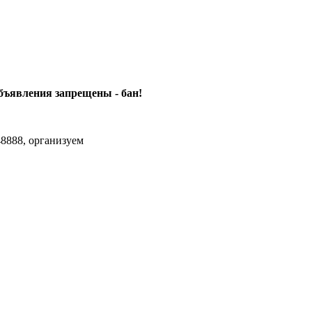
объявления
запрещены - бан!
8888, организуем
agram Max.zhussupov. Сходку юбилейную давайте организуем.