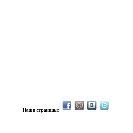
С новым 2026м, ребят☺️ скучаю по есильнету������
держиваем активность ..... ))))
азделе Counter Strike 1.6
Наши страницы:
рните тему In$ide xD