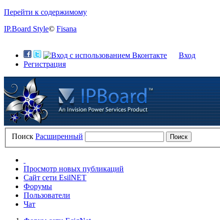
Перейти к содержимому
IP.Board Style
©
Fisana
Вход
Регистрация
Поиск
Расширенный
Просмотр новых публикаций
Сайт сети EsilNET
Форумы
Пользователи
Чат