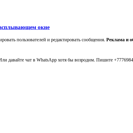
ировать пользователей и редактировать сообщения.
Реклама и 
ли давайте чат в WhatsApp хотя бы возродим. Пишите +7776984
мааа... 20 лет прошло как я тут... Вы живые? Если что я в Inst
пять второй в 2026 )))) всем привет....