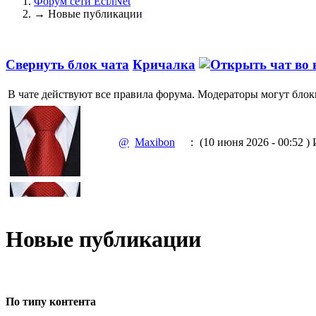
Форум сети EciлNet
→
Новые публикации
Свернуть блок чата
Кричалка
В чате действуют все правила форума. Модераторы могут блок
@
Maxibon
:
(10 июня 2026 - 00:52 )
И
@
Maxibon
:
(10 июня 2026 - 00:51 )
Е
Новые публикации
@
Baron
:
(02 марта 2026 - 00:03 )
о
По типу контента