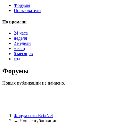
Форумы
Пользователи
@
Brainf4cker
:
По времени
(27 января 2026 - 01:39 )
24 часа
неделя
2 недели
месяц
@
Baron
:
(20 мая 2025 - 11:51 )
под
6 месяцев
год
Форумы
@
IceMan
:
(02 мая 2025 - 16:14 )
в р
Новых публикаций не найдено.
@
IceMan
:
(02 мая 2025 - 16:14 )
ве
Форум сети EciлNet
→
Новые публикации