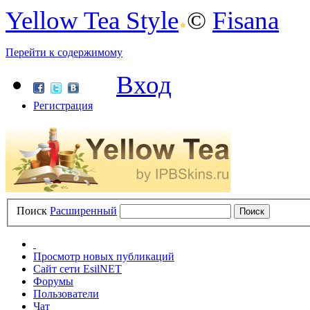
Yellow Tea Style
©
Fisana
Перейти к содержимому
Вход
Регистрация
Поиск
Расширенный
Просмотр новых публикаций
Сайт сети EsilNET
Форумы
Пользователи
Чат