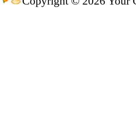
Copyright © 2026 Your
@
CDR
:
(28 декабря 2022 - 16:27 )
@B
@
Gerion
:
(27 декабря 2022 - 02:34 )
(30 октября 2022 - 14:31 )
Ы!!
@
Chikitos
:
могу ли (и каким образом) 
@
Baron
:
(17 октября 2022 - 11:06 )
пар