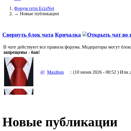
Форум сети EciлNet
→
Новые публикации
Свернуть блок чата
Кричалка
В чате действуют все правила форума. Модераторы могут блок
запрещены - бан!
@
Maxibon
:
(10 июня 2026 - 00:52 )
Или д
(10 июня 2026 - 00:51 )
Емааа.
@
Maxibon
:
Сходку юбилейную давайте 
Новые публикации