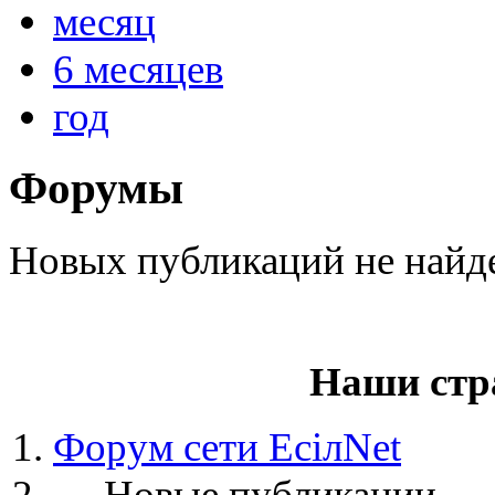
месяц
6 месяцев
год
@
paranoid
:
(29 марта 2025 - 23:18 )
С но
Форумы
@
Baron
:
(08 февраля 2024 - 18:52 )
бли
Новых публикаций не найд
@
Erlan
:
(26 января 2024 - 09:54 )
перв
Наши стр
(26 августа 2023 - 03:36 )
Все
@
Салоник
:
Форум сети EciлNet
виделись)
→
Новые публикации