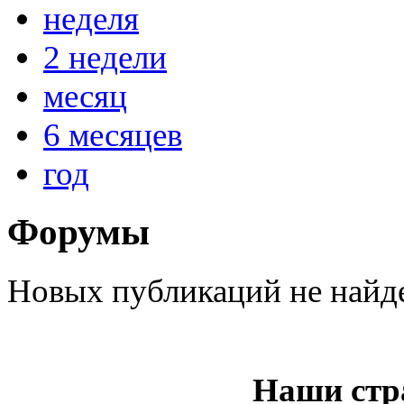
неделя
2 недели
@
IceMan
:
(02 мая 2025 - 16:14 )
вер
месяц
6 месяцев
год
@
paranoid
:
(29 марта 2025 - 23:18 )
С
Форумы
@
Baron
:
(08 февраля 2024 - 18:52 
Новых публикаций не найд
@
Erlan
:
(26 января 2024 - 09:54 )
Наши стр