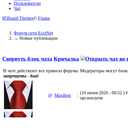
Пользователи
Чат
IP.Board Themes
©
Fisana
Форум сети EciлNet
→
Новые публикации
Свернуть блок чата
Кричалка
В чате действуют все правила форума. Модераторы могут блок
запрещены - бан!
(10 июня 2026 - 00:52 )
И
@
Maxibon
:
организуем
(10 июня 2026 - 00:51 )
Е
@
Maxibon
: