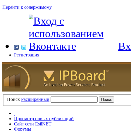
Перейти к содержимому
Вх
Регистрация
Поиск
Расширенный
Просмотр новых публикаций
Сайт сети EsilNET
Форумы